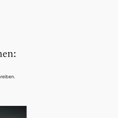
nen:
hreiben.