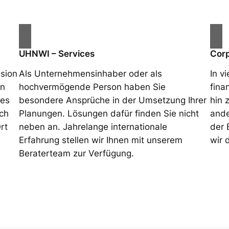
UHNWI – Services
Corp
nsion
Als Unternehmensinhaber oder als
In v
en
hochvermögende Person haben Sie
fina
des
besondere Ansprüche in der Umsetzung Ihrer
hin 
ach
Planungen. Lösungen dafür finden Sie nicht
ande
rt
neben an. Jahrelange internationale
der 
Erfahrung stellen wir Ihnen mit unserem
wir 
Beraterteam zur Verfügung.