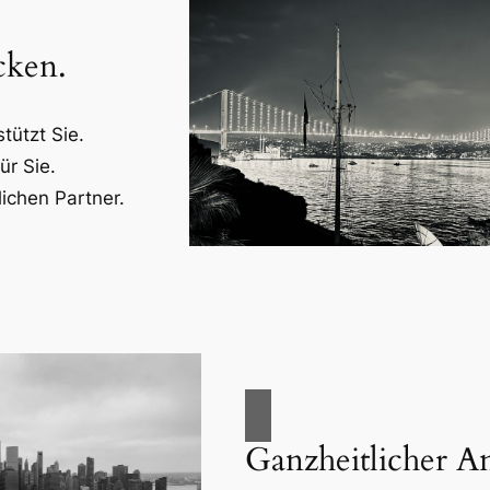
cken.
tützt Sie.
r Sie.
lichen Partner.
Ganzheitlicher An